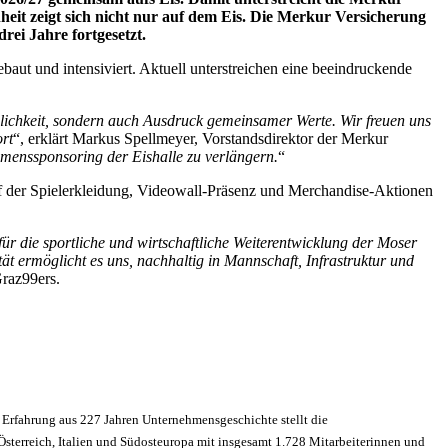
heit zeigt sich nicht nur auf dem Eis. Die Merkur Versicherung
rei Jahre fortgesetzt.
aut und intensiviert. Aktuell unterstreichen eine beeindruckende
slichkeit, sondern auch Ausdruck gemeinsamer Werte. Wir freuen uns
ort
“, erklärt Markus Spellmeyer, Vorstandsdirektor der Merkur
amenssponsoring der Eishalle zu verlängern.
“
f der Spielerkleidung, Videowall-Präsenz und Merchandise-Aktionen
ür die sportliche und wirtschaftliche Weiterentwicklung der Moser
t ermöglicht es uns, nachhaltig in Mannschaft, Infrastruktur und
raz99ers.
er Erfahrung aus 227 Jahren Unternehmensgeschichte stellt die
terreich, Italien und Südosteuropa mit insgesamt 1.728 Mitarbeiterinnen und