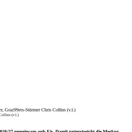
llins (v.l.)
026/27 gemeinsam aufs Eis. Damit unterstreicht die Merkur