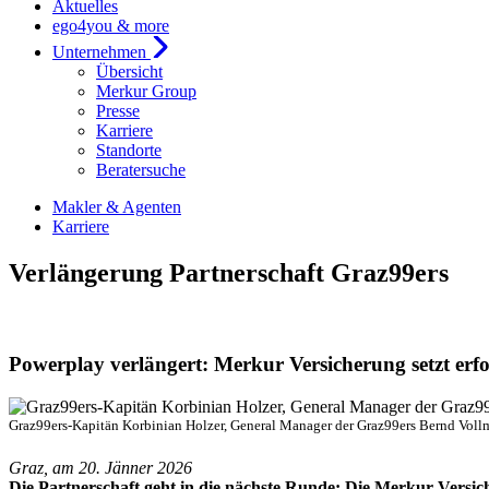
Aktuelles
ego4you & more
Unternehmen
Übersicht
Merkur Group
Presse
Karriere
Standorte
Beratersuche
Makler & Agenten
Karriere
Verlängerung Partnerschaft Graz99ers
Powerplay verlängert: Merkur Versicherung setzt erfo
Graz99ers-Kapitän Korbinian Holzer, General Manager der Graz99ers Bernd Vollma
Graz, am 20. Jänner 2026
Die Partnerschaft geht in die nächste Runde: Die Merkur Versi