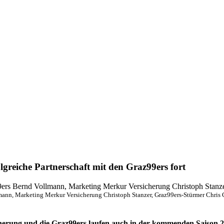
lgreiche Partnerschaft mit den Graz99ers fort
nn, Marketing Merkur Versicherung Christoph Stanzer, Graz99ers-Stürmer Chris Co
cherung und die Graz99ers laufen auch in der kommenden Saison 2