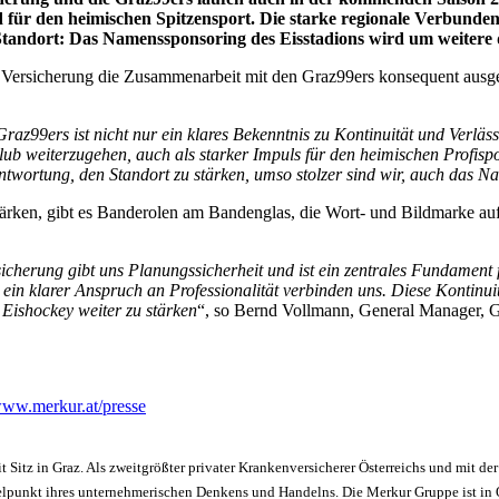
 für den heimischen Spitzensport. Die starke regionale Verbunden
 Standort: Das Namenssponsoring des Eisstadions wird um weitere d
r Versicherung die Zusammenarbeit mit den Graz99ers konsequent ausgeb
z99ers ist nicht nur ein klares Bekenntnis zu Kontinuität und Verläs
klub weiterzugehen, auch als starker Impuls für den heimischen Profisp
ntwortung, den Standort zu stärken, umso stolzer sind wir, auch das N
ärken, gibt es Banderolen am Bandenglas, die Wort- und Bildmarke au
icherung gibt uns Planungssicherheit und ist ein zentrales Fundament f
 klarer Anspruch an Professionalität verbinden uns. Diese Kontinuitä
Eishockey weiter zu stärken
“, so Bernd Vollmann, General Manager, G
ww.merkur.at/presse
t Sitz in Graz. Als zweitgrößter privater Krankenversicherer Österreichs und mit d
punkt ihres unternehmerischen Denkens und Handelns. Die Merkur Gruppe ist in Ös