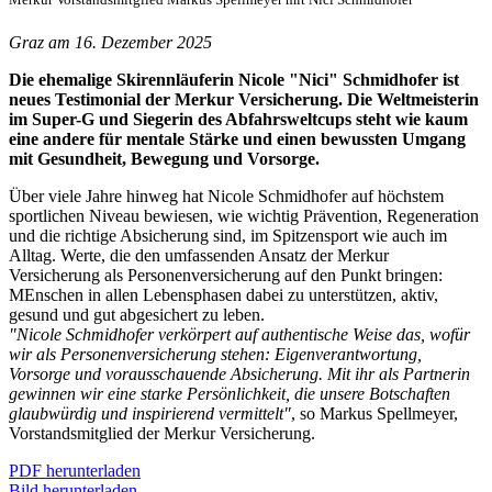
Graz am 16. Dezember 2025
Die ehemalige Skirennläuferin Nicole "Nici" Schmidhofer ist
neues Testimonial der Merkur Versicherung. Die Weltmeisterin
im Super-G und Siegerin des Abfahrsweltcups steht wie kaum
eine andere für mentale Stärke und einen bewussten Umgang
mit Gesundheit, Bewegung und Vorsorge.
Über viele Jahre hinweg hat Nicole Schmidhofer auf höchstem
sportlichen Niveau bewiesen, wie wichtig Prävention, Regeneration
und die richtige Absicherung sind, im Spitzensport wie auch im
Alltag. Werte, die den umfassenden Ansatz der Merkur
Versicherung als Personenversicherung auf den Punkt bringen:
MEnschen in allen Lebensphasen dabei zu unterstützen, aktiv,
gesund und gut abgesichert zu leben.
"Nicole Schmidhofer verkörpert auf authentische Weise das, wofür
wir als Personenversicherung stehen: Eigenverantwortung,
Vorsorge und vorausschauende Absicherung. Mit ihr als Partnerin
gewinnen wir eine starke Persönlichkeit, die unsere Botschaften
glaubwürdig und inspirierend vermittelt"
, so Markus Spellmeyer,
Vorstandsmitglied der Merkur Versicherung.
PDF herunterladen
Bild herunterladen