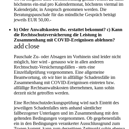
höchstens ein-mal pro Kalendermonat, höchstens viermal im
Kalenderjahr, in Anspruch genommen werden. Die
Beratungspauschale für das mündliche Gespräch beträgt
jeweils EUR 50,00.-
b) Oder Anwaltskosten tlw. erstattet bekommt? c) Kann
die Rechtsschutzversicherung die Leistung in
Zusammenhang mit COVID-Ereignissen ablehnen?
add
close
Pauschale Zu- oder Absagen im Vorhinein sind leider nicht
möglich, hier wird - genauso wie in allen anderen
Rechtsschutz-Versicherungsfällen - stets eine
Einzelfallprüfung vorgenommen. Eine allgemeine
Beantwortung, ob wir hier in allfällige Schadensfälle im
Zusammenhang mit COVID-Ereignissen eintreten bzw.
allfällige Rechtsanwaltskosten übernehmen, kann sohin
derzeit nicht getroffen werden.
Eine Rechtsschutzdeckungsprüfung wird nach Eintritt des
jeweiligen Schadenfalles stets anhand sämtlicher
fallbezogener Unterlagen und im Zusammenhang mit den
geltenden Bedingungen vorgenommen. Ob gegebenenfalls
ein in den Bedingungen verankerter Ausschlussgrund zum
Tragen kommt, kann zum derzeitigen Zeitpunkt sohin ebenso