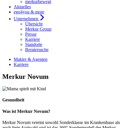
merkurbewegt
Aktuelles
ego4you & more
Unternehmen
Übersicht
Merkur Group
Presse
Karriere
Standorte
Beratersuche
Makler & Agenten
Karriere
Merkur Novum
Gesundheit
Was ist Merkur Novum?
Merkur Novum vereint sowohl Sonderklasse im Krankenhaus als
auch freie Arztwahl und ist das 360°-Sondermodell der Merkur