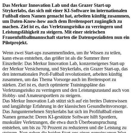
Das Merkur Innovation Lab und das Grazer Start-up
Strykerlabs, das sich mit einer KI-Software im internationalen
Fußball einen Namen gemacht hat, arbeiten künftig zusammen,
um Daten-Know-how auch dem Breitensport zugänglich zu
machen. Ziel ist es, das Verletzungsrisiko zu verringern und
Leistungsfähigkeit zu steigern. Mit einer steirischen
Frauenfußballmannschaft starten die Datenspezialisten nun ein
Pilotprojekt.
Wenn zwei Start-ups zusammenfinden, um ihr Wissen zu teilen,
kann etwas entstehen, das größer ist als die Summer ihrer
Einzelteile: Das Merkur Innovation Lab, konzerneigenes Start-up
der Merkur Versicherung, und Strykerlabs, ein Grazer Start-up, das
den internationalen Profi-Fußball revolutioniert, arbeiten künftig
zusammen, um das Thema Vorsorge auch im Breitensport zu
stärken. Ziel ist es, durch optimierte Trainingspläne das
Verletzungsrisiko zu verringern und den Leistungszustand auch von
Hobby- und Amateursportlern zu steigern.
Das Merkur Innovation Lab stützt sich auf ein breites Datenwissen
und langjährige Erfahrung in der klassischen Gesundheitsvorsorge.
Das Jungunternehmen Strykerlabs hat sich im Profifußball einen
Namen gemacht: Deren KI-gestützte Software hilft Sportlern,
muskuläre Verletzungen, die etwa durch Überbeanspruchung
entstehen, um bis zu 70 Prozent zu reduzieren und die Leistung zu
steigern. Nun gehen die beiden Start-ups einen gemeinsamen Weg,