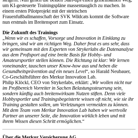
um KI-gesteuerte Trainingspläne massentauglich zu machen. In
einem ersten Pilotprojekt mit der steirischen
Frauenfußballmannschaft der SVK Wildcats kommt die Software
nun erstmals im Breitensport zum Einsatz.
Die Zukunft des Trainings
„
Wenn wir es schaffen, Vorsorge und Innovation in Einklang zu
bringen, sind wir am richtigen Weg. Daher freut es uns sehr, dass
wir gemeinsam mit den Experten von Strykerlabs die Datenanalyse
aus dem Profisport auf eine breite Basis für Hobby- und
Amateursportler stellen können. Die Richtung ist klar: Wir lernen
voneinander, tauschen unser Know-how aus und heben die
Gesundheitsprävention auf ein neues Level
“, so Harald Neubauer,
Co-Geschäftsführer des Merkur Innovation Lab.
Philip Klöckl, CEO von Strykerlabs, erklärt: „
Wir wollen nicht nur
im Profibereich Vorreiter in Sachen Belastungssteuerung sein,
sondern künftig auch breitenwirksam Nutzen stiften. Denn viele
Hobbysportler und Trainingsbegeisterte wissen oft nicht, wie sie ihr
Training gestalten sollen, um Verletzungen vermeiden zu können.
Mit dem Team vom Merkur Innovation Lab haben wir wertvolle
Partner an unserer Seite, die Innovation wirklich leben und mit
ihrem Wissen diesen Schritt ermöglichen
.“
Über die Merkur Versicherung AG