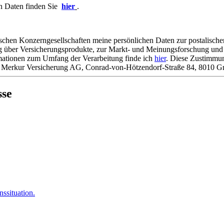
en Daten finden Sie
hier
.
ischen Konzerngesellschaften meine persönlichen Daten zur postalische
 über Versicherungsprodukte, zur Markt- und Meinungsforschung und 
rmationen zum Umfang der Verarbeitung finde ich
hier
. Diese Zustimmun
ie Merkur Versicherung AG, Conrad-von-Hötzendorf-Straße 84, 8010 G
sse
ssituation.