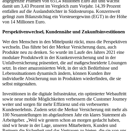
abgegrenzte Prämien von 651,4 Millionen Euro auf und wächst
damit um 3,43 Prozent im Vergleich zum Vorjahr. 14,39 Prozent
entfallen auf die Auslandstöchter in Südosteuropa. Konzernweit
gelingt zum Bilanzstichtag ein Vorsteuergewinn (EGT) in der Höhe
von 14 Millionen Euro.
Perspektivenwechsel, Kundennähe und Zukunftsinvestitionen
Wer den Menschen in den Mittelpunkt rückt, muss die Perspektiven
wechseln. Das führte bei der Merkur Versicherung dazu, auch
Produkte neu zu denken. So wurde im Laufe des Jahres 2021 eine
modulare Produktwelt in der Krankenversicherung und in der
Unfallversicherung präsentiert, die auf maßgeschneiderte Lösungen
setzt. In einer amazonisierten Welt, in der sich Bedürfnisse und
Lebenssituationen dynamisch ändern, können Kunden ihre
individuelle Absicherung nun in Produkten wiederfinden, die sie
selbst mitgestalten.
Investitionen in die digitale Infrastruktur, ein optimierter Webauftritt
sowie neue mobile Möglichkeiten verbessern die Customer Journey
weiter und sorgen für mehr Effizienz und ein verbessertes
Kundenerlebnis. Zudem setzt die Merkur Versicherung mit mehr als
100 Neuanstellungen im abgelaufenen Jahr ein klares Statement als
Arbeitgeber. „Weil wir gestern schon an morgen gedacht haben,
sind wir heute in der Lage, unseren Mitarbeitern, Kunden und
Partnern die Sicherheit und das Vertrauen zu bieten, die sie von uns